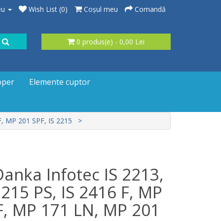
eu
Wish List (0)
Coşul meu
Comandă
0 produs(e) - 0,00 Lei
oper
Elemente cuptor
F, MP 201 SPF, IS 2215
anka Infotec IS 2213,
 2215 PS, IS 2416 F, MP
F, MP 171 LN, MP 201