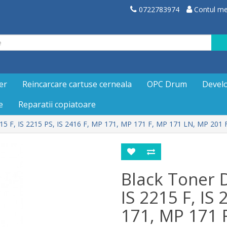
0722783974
Contul m
er
Reincarcare cartuse cerneala
OPC Drum
Devel
e
Reparatii copiatoare
215 F, IS 2215 PS, IS 2416 F, MP 171, MP 171 F, MP 171 LN, MP 201 
Black Toner D
IS 2215 F, IS
171, MP 171 