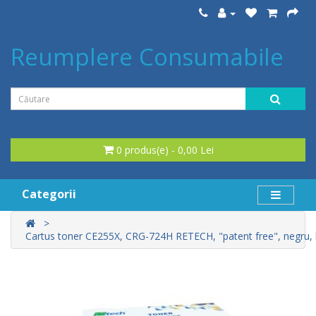
Reumplere Consumabile
0 produs(e) - 0,00 Lei
Categorii
Cartus toner CE255X, CRG-724H RETECH, "patent free", negru,