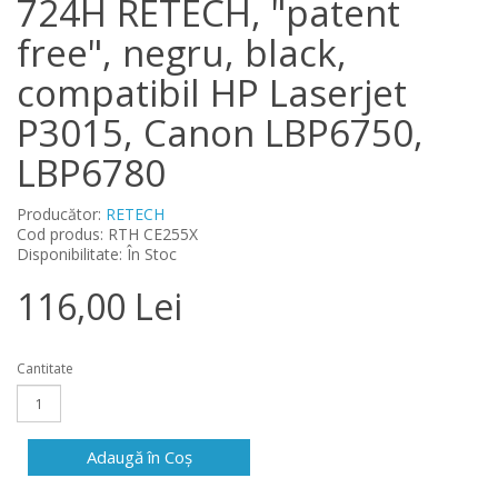
724H RETECH, "patent
free", negru, black,
compatibil HP Laserjet
P3015, Canon LBP6750,
LBP6780
Producător:
RETECH
Cod produs: RTH CE255X
Disponibilitate: În Stoc
116,00 Lei
Cantitate
Adaugă în Coş