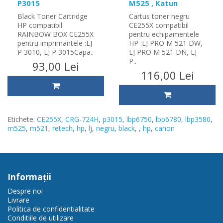
P3015
M525 , Katun
Black Toner Cartridge
Cartus toner negru
HP compatibil
CE255X compatibil
RAINBOW BOX CE255X
pentru echipamentele
pentru imprimantele :LJ
HP :LJ PRO M 521 DW,
P 3010, LJ P 3015Capa..
LJ PRO M 521 DN, LJ
P..
93,00 Lei
116,00 Lei
Etichete:
CE255X
,
CRG-724H
,
p3015
,
lbp6750
,
lbp6780
,
lbp3580
,
m525
,
m521
,
retech
,
hp
,
lj
,
negru
,
black
,
,
hp
,
canon
Informaţii
Despre noi
Livrare
Politica de confidentialitate
Conditiile de utilizare