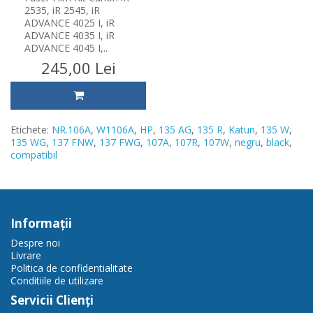
2535, iR 2545, iR
ADVANCE 4025 I, iR
ADVANCE 4035 I, iR
ADVANCE 4045 I,..
245,00 Lei
Etichete:
NR.106A
,
W1106A
,
HP
,
135 AG
,
135 R
,
Katun
,
135 W
,
135 WG
,
137 FNW
,
137 FWG
,
107A
,
107R
,
107W
,
negru
,
black
,
compatibil
Informaţii
Despre noi
Livrare
Politica de confidentialitate
Conditiile de utilizare
Servicii Clienţi