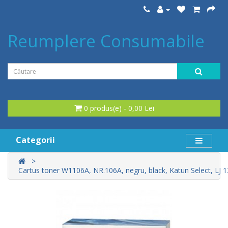
Reumplere Consumabile
0 produs(e) - 0,00 Lei
Categorii
Cartus toner W1106A, NR.106A, negru, black, Katun Select, LJ 1