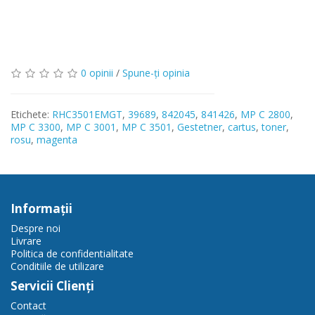
0 opinii
/
Spune-ţi opinia
Etichete:
RHC3501EMGT
,
39689
,
842045
,
841426
,
MP C 2800
,
MP C 3300
,
MP C 3001
,
MP C 3501
,
Gestetner
,
cartus
,
toner
,
rosu
,
magenta
Informaţii
Despre noi
Livrare
Politica de confidentialitate
Conditiile de utilizare
Servicii Clienţi
Contact