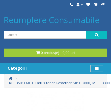
Reumplere Consumabile
0 produs(e) - 0,00 Lei
Categorii
RHC3501EMGT Cartus toner Gestetner MP C 2800, MP C 3300, 