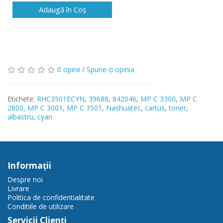
Adaugă în Coş
0 opinii
/
Spune-ţi opinia
Etichete:
RHC3501ECYN
,
39688
,
842046
,
MP C 3300
,
MP C
2800
,
MP C 3001
,
MP C 3501
,
Nashuatec
,
cartus
,
toner
,
albastru
,
cyan
Informaţii
Despre noi
Livrare
Politica de confidentialitate
Conditiile de utilizare
Servicii Clienţi