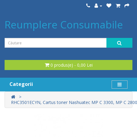
Reumplere Consumabile
0 produs(e) - 0,00 Lei
Categorii
RHC3501ECYN, Cartus toner Nashuatec MP C 3300, MP C 2800, 