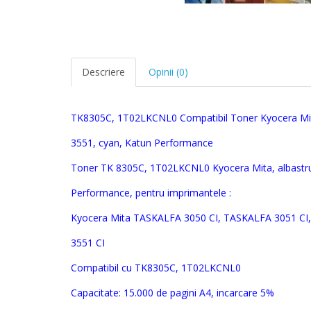
Descriere
Opinii (0)
TK8305C, 1T02LKCNL0
Compatibil Toner
Kyocera
Mi
3551
, cyan,
Katun Performance
Toner
TK 8305C, 1T02LKCNL0
Kyocera Mita,
albastr
Performance, pentru imprimantele :
Kyocera Mita
TASKALFA 3050 CI, TASKALFA 3051 CI
3551 CI
Compatibil c
u
TK8305C, 1T02LKCNL0
Capacitate: 15.000 de pagini A4, incarcare 5%