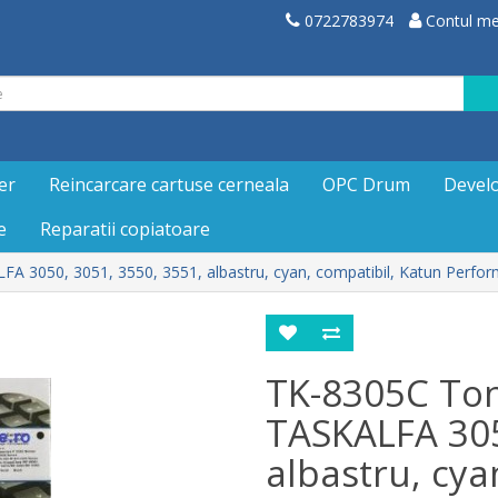
0722783974
Contul m
er
Reincarcare cartuse cerneala
OPC Drum
Devel
e
Reparatii copiatoare
A 3050, 3051, 3550, 3551, albastru, cyan, compatibil, Katun Perfo
TK-8305C Ton
TASKALFA 305
albastru, cya