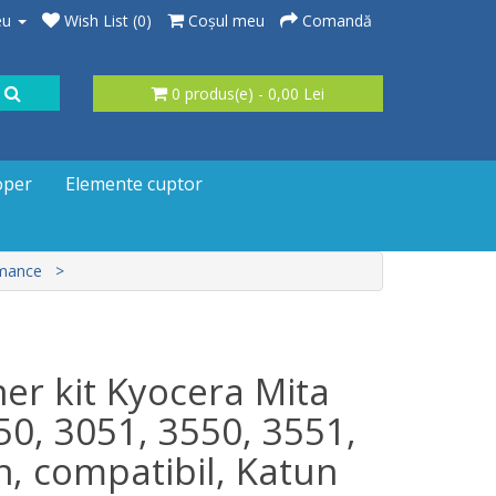
eu
Wish List (0)
Coşul meu
Comandă
0 produs(e) - 0,00 Lei
oper
Elemente cuptor
rmance
er kit Kyocera Mita
0, 3051, 3550, 3551,
n, compatibil, Katun