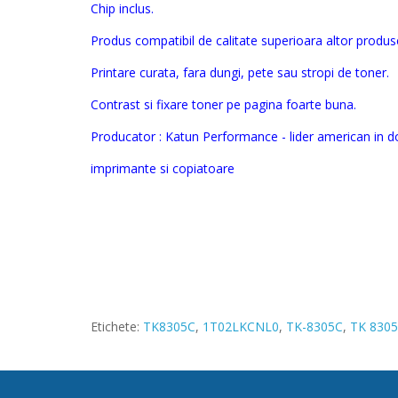
Chip inclus.
Produs compatibil de calitate superioara altor produse
Printare curata, fara dungi, pete sau stropi de toner.
Contrast si fixare toner pe pagina foarte buna.
Producator : Katun Performance - lider american in 
imprimante si copiatoare
Etichete:
TK8305C
,
1T02LKCNL0
,
TK-8305C
,
TK 830