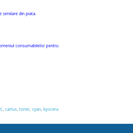
 similare din piata.
domeniul consumabilelor pentru
5C
,
cartus
,
toner
,
cyan
,
kyocera