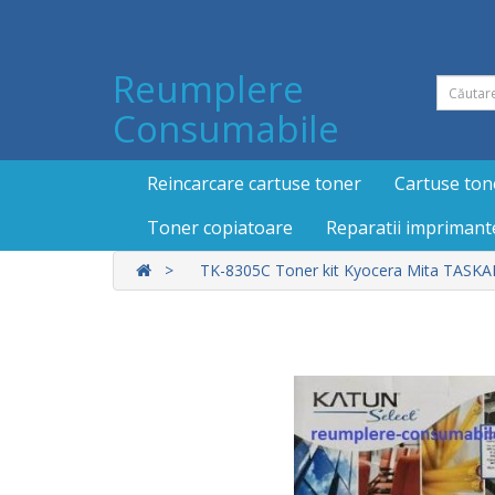
Reumplere
Consumabile
Reincarcare cartuse toner
Cartuse ton
Toner copiatoare
Reparatii imprimant
TK-8305C Toner kit Kyocera Mita TASKALF