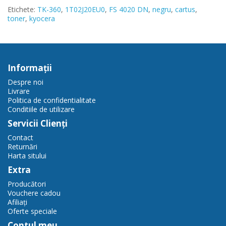
Etichete:
TK-360
,
1T02J20EU0
,
FS 4020 DN
,
negru
,
cartus
,
toner
,
kyocera
Informaţii
Despre noi
Livrare
Politica de confidentialitate
Conditiile de utilizare
Servicii Clienţi
Contact
Returnări
Harta sitului
Extra
Producători
Vouchere cadou
Afiliaţi
Oferte speciale
Contul meu