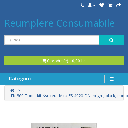
Reumplere Consumabile
0 produs(e) - 0,00 Lei
Categorii
TK-360 Toner kit Kyocera Mita FS 4020 DN, negru, black, comp