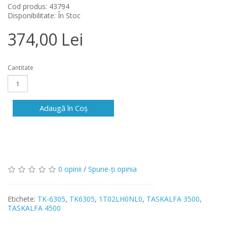
Cod produs: 43794
Disponibilitate: În Stoc
374,00 Lei
Cantitate
Adaugă în Coş
0 opinii
/
Spune-ţi opinia
Etichete:
TK-6305
,
TK6305
,
1T02LH0NL0
,
TASKALFA 3500
,
TASKALFA 4500