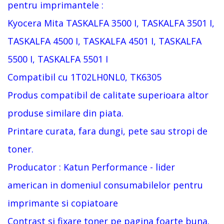
pentru imprimantele :
Kyocera Mita
TASKALFA 3500 I, TASKALFA 3501 I,
TASKALFA 4500 I, TASKALFA 4501 I, TASKALFA
5500 I, TASKALFA 5501 I
Com
patibil c
u
1T02LH0NL0, TK6305
Produs compatibil de calitate superioara altor
produse similare din piata.
Printare curata, fara dungi, pete sau stropi de
toner.
Producator : Katun Performance - lider
american in domeniul consumabilelor pentru
imprimante si copiatoare
Contrast si fixare toner pe pagina foarte buna.