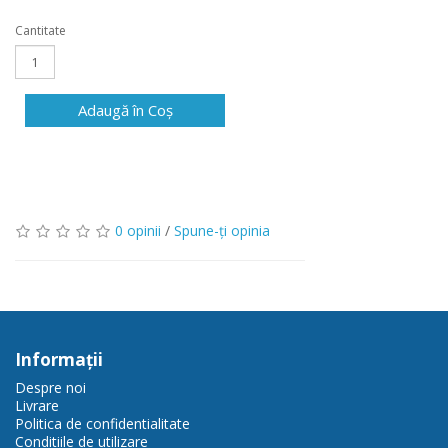
Cantitate
Adaugă în Coş
0 opinii
/
Spune-ţi opinia
Informaţii
Despre noi
Livrare
Politica de confidentialitate
Conditiile de utilizare