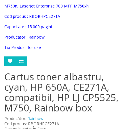
M750n, LaserJet Enterprise 700 MFP M750xh
Cod produs :
RBORHPCE271A
Capacitate : 15.000 pagini
Producator : Rainbow
Tip Produs : for use
Cartus toner albastru,
cyan, HP 650A, CE271A,
compatibil, HP LJ CP5525,
M750, Rainbow box
Producător:
Rainbow
Cod produs: RBORHPCE271A
Disponibilitate: În Stoc