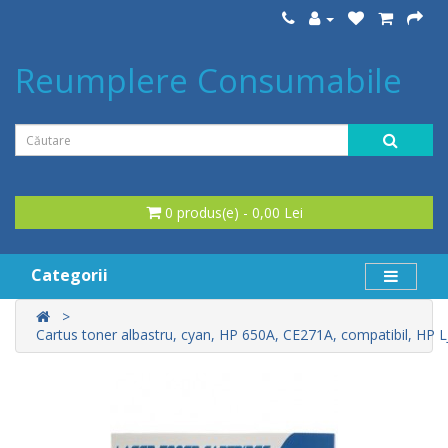
Reumplere Consumabile
0 produs(e) - 0,00 Lei
Categorii
Cartus toner albastru, cyan, HP 650A, CE271A, compatibil, HP