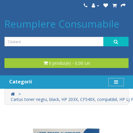
Reumplere Consumabile
0 produs(e) - 0,00 Lei
Categorii
Cartus toner negru, black, HP 203X, CF540X, compatibil, HP L