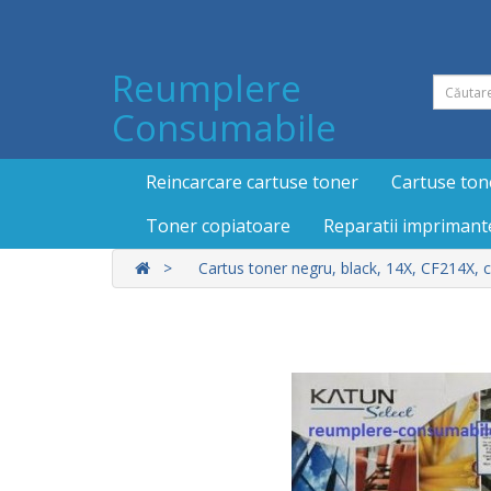
Reumplere
Consumabile
Reincarcare cartuse toner
Cartuse ton
Toner copiatoare
Reparatii imprimant
Cartus toner negru, black, 14X, CF214X, 