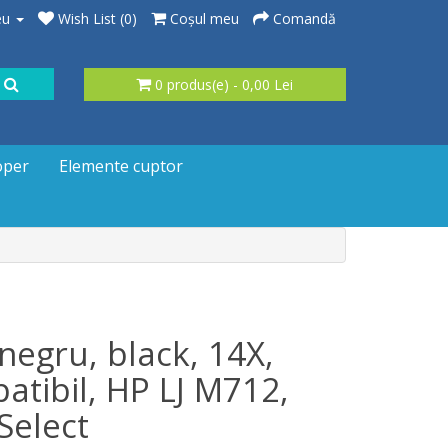
eu
Wish List (0)
Coşul meu
Comandă
0 produs(e) - 0,00 Lei
oper
Elemente cuptor
negru, black, 14X,
tibil, HP LJ M712,
Select