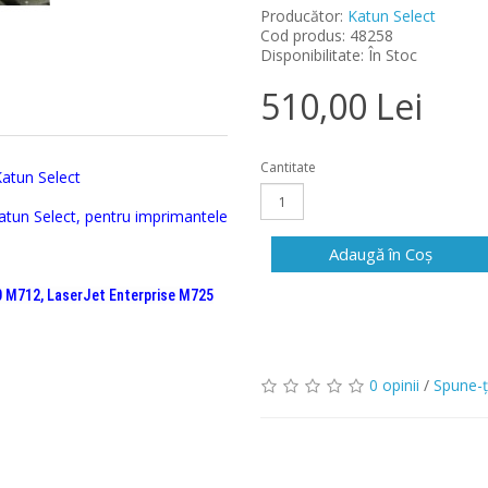
Producător:
Katun Select
Cod produs: 48258
Disponibilitate: În Stoc
510,00 Lei
Cantitate
atun Select
atun Select, pentru imprimantele
Adaugă în Coş
0 M712, LaserJet Enterprise M725
0 opinii
/
Spune-ţ