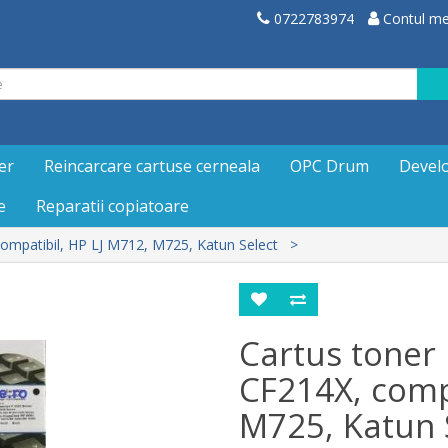
0722783974
Contul m
er
Reincarcare cartuse cerneala
OPC Drum
Devel
e
Reparatii copiatoare
compatibil, HP LJ M712, M725, Katun Select
Cartus toner 
CF214X, compa
M725, Katun 