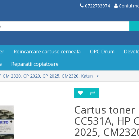
0722783974
Contul m
er
Reincarcare cartuse cerneala
OPC Drum
Devel
e
Reparatii copiatoare
HP CM 2320, CP 2020, CP 2025, CM2320, Katun
Cartus toner 
CC531A, HP C
2025, CM2320