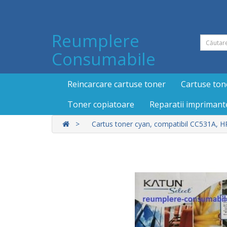
Reumplere
Consumabile
Reincarcare cartuse toner
Cartuse ton
Toner copiatoare
Reparatii imprimant
Cartus toner cyan, compatibil CC531A, 