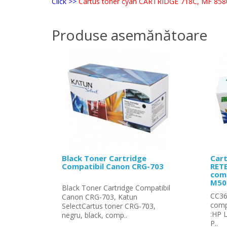
Click >>
Cartus toner cyan CARTRIDGE 718C, MF 8580
Produse asemănătoare
Black Toner Cartridge
Cart
Compatibil Canon CRG-703
RETE
comp
M502
Black Toner Cartridge Compatibil
CC364
Canon CRG-703, Katun
comp
SelectCartus toner CRG-703,
:HP 
negru, black, comp..
P..