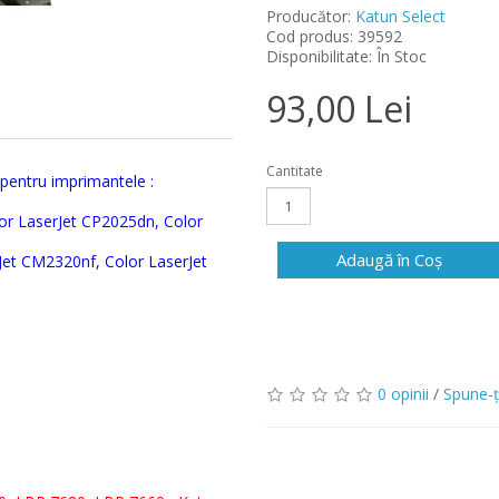
Producător:
Katun Select
Cod produs: 39592
Disponibilitate: În Stoc
93,00 Lei
Cantitate
pentru imprimantele :
or LaserJet CP2025dn, Color
Adaugă în Coş
Jet CM2320nf, Color LaserJet
0 opinii
/
Spune-ţ