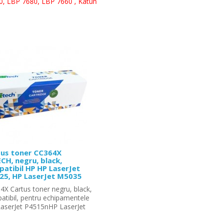
, LBP 7680, LBP 7660 , Katun
us toner CC364X
CH, negru, black,
atibil HP HP LaserJet
5, HP LaserJet M5035
X Cartus toner negru, black,
atibil, pentru echipamentele
LaserJet P4515nHP LaserJet