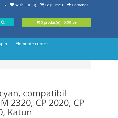
eu
Wish List (0)
Coşul meu
Comandă
0 produs(e) - 0,00 Lei
oper
Elemente cuptor
cyan, compatibil
M 2320, CP 2020, CP
, Katun