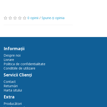
0 opinii
/
Spune-ţi opinia
Informaţii
Despre noi
Livrare
Politica de confidentialitate
Conditiile de utilizare
Servicii Clienţi
Contact
Returnări
Harta sitului
Extra
Producători