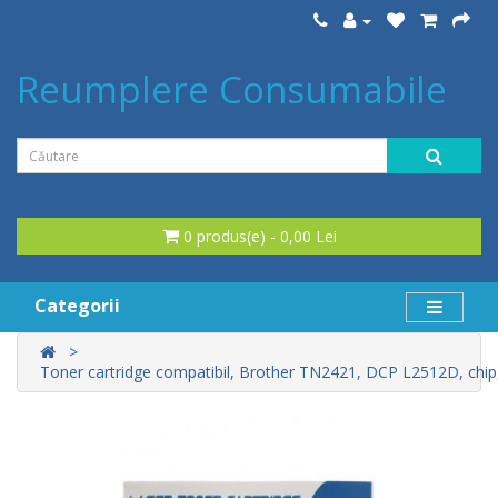
Reumplere Consumabile
0 produs(e) - 0,00 Lei
Categorii
Toner cartridge compatibil, Brother TN2421, DCP L2512D, chi