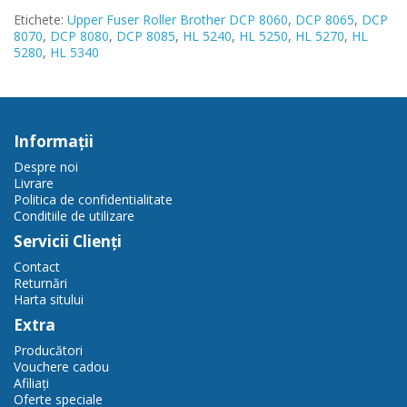
Etichete:
Upper Fuser Roller Brother DCP 8060
,
DCP 8065
,
DCP
8070
,
DCP 8080
,
DCP 8085
,
HL 5240
,
HL 5250
,
HL 5270
,
HL
5280
,
HL 5340
Informaţii
Despre noi
Livrare
Politica de confidentialitate
Conditiile de utilizare
Servicii Clienţi
Contact
Returnări
Harta sitului
Extra
Producători
Vouchere cadou
Afiliaţi
Oferte speciale