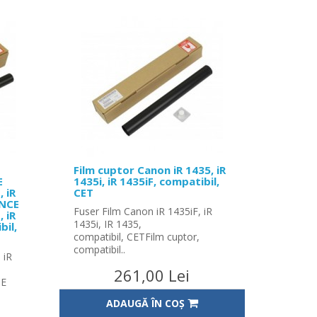
Film cuptor Canon iR 1435, iR
E
1435i, iR 1435iF, compatibil,
, iR
CET
ANCE
Fuser Film Canon iR 1435iF, iR
, iR
1435i, IR 1435,
bil,
compatibil, CETFilm cuptor,
compatibil..
 iR
261,00 Lei
CE
ADAUGĂ ÎN COŞ