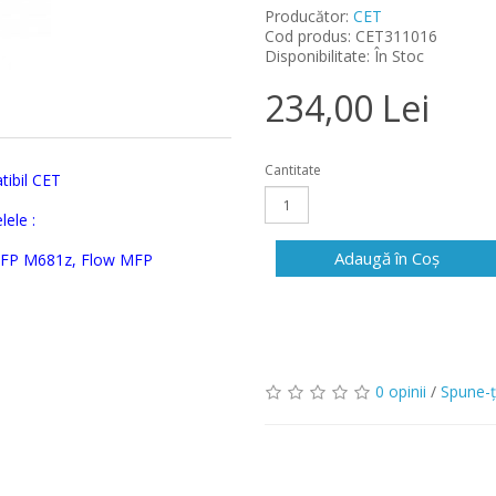
Producător:
CET
Cod produs: CET311016
Disponibilitate: În Stoc
234,00 Lei
Cantitate
tibil CET
lele
:
Adaugă în Coş
FP M681z, Flow MFP
0 opinii
/
Spune-ţ