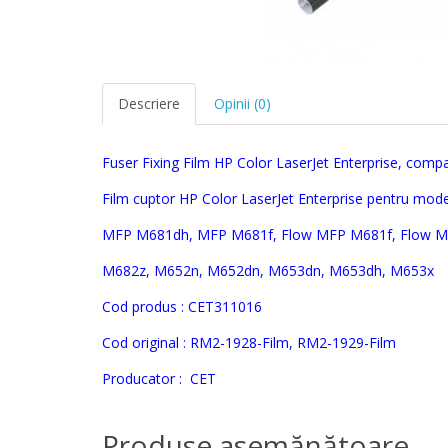
Descriere
Opinii (0)
Fuser Fixing Film HP
Color LaserJet Enterprise, compa
Film cuptor
HP
Color LaserJet Enterprise pentru mode
MFP M681dh, MFP M681f, Flow MFP M681f, Flow M
M682z,
M652n, M652dn, M653dn, M653dh, M653x
Cod produs :
CET311016
Cod original :
RM2-1928-Film, RM2-1929-Film
Producator :
CET
Produse asemănătoare