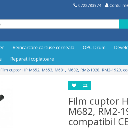
0722783974
Contul m
er
Reincarcare cartuse cerneala
OPC Drum
Devel
e
Reparatii copiatoare
Film cuptor HP M652, M653, M681, M682, RM2-1928, RM2-1929, co
Film cuptor 
M682, RM2-1
compatibil C