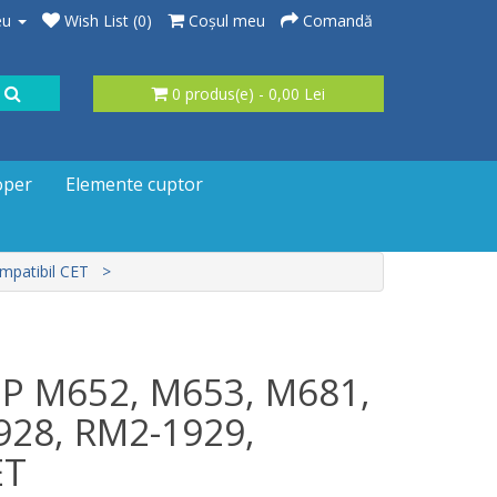
eu
Wish List (0)
Coşul meu
Comandă
0 produs(e) - 0,00 Lei
oper
Elemente cuptor
mpatibil CET
HP M652, M653, M681,
928, RM2-1929,
ET