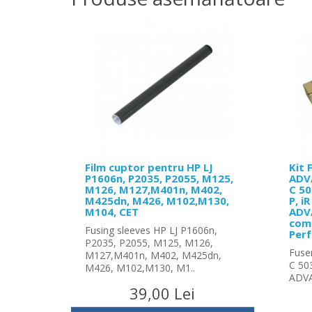
Film cuptor pentru HP LJ
Kit 
P1606n, P2035, P2055, M125,
ADV
M126, M127,M401n, M402,
C 50
M425dn, M426, M102,M130,
P, i
M104, CET
ADVA
comp
Fusing sleeves HP LJ P1606n,
Per
P2035, P2055, M125, M126,
Fuse
M127,M401n, M402, M425dn,
C 50
M426, M102,M130, M1..
ADVA
39,00 Lei