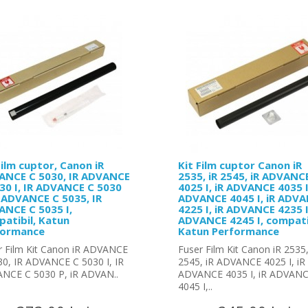
Film cuptor, Canon iR
Kit Film cuptor Canon iR
ANCE C 5030, IR ADVANCE
2535, iR 2545, iR ADVANC
30 I, IR ADVANCE C 5030
4025 I, iR ADVANCE 4035 I
R ADVANCE C 5035, IR
ADVANCE 4045 I, iR ADV
NCE C 5035 I,
4225 I, iR ADVANCE 4235 I
atibil, Katun
ADVANCE 4245 I, compati
formance
Katun Performance
r Film Kit Canon iR ADVANCE
Fuser Film Kit Canon iR 2535,
30, IR ADVANCE C 5030 I, IR
2545, iR ADVANCE 4025 I, iR
NCE C 5030 P, iR ADVAN..
ADVANCE 4035 I, iR ADVAN
4045 I,..