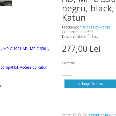
negru, black,
Katun
Producător:
Access by Katun
Cod produs: 44533
Disponibilitate: În Stoc
277,00 Lei
, MP C 3001 AD, MP C 3501,
Cantitate
, compatibil, Access by Katun,
Adaugă în Coş
AD
0 opinii
/
Spune-ţ