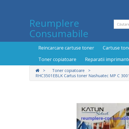
Reumplere
Consumabile
Reincarcare cartuse toner
Cartuse ton
Toner copiatoare
Reparatii imprimant
Toner copiatoare
RHC3501EBLK Cartus toner Nashuatec MP C 3001, 