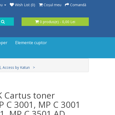
eu
Wish List (0)
Coşul meu
Comandă
0 produs(e) - 0,00 Lei
oper
Elemente cuptor
, Access by Katun
 Cartus toner
 C 3001, MP C 3001
1, MP C 3501 AD,