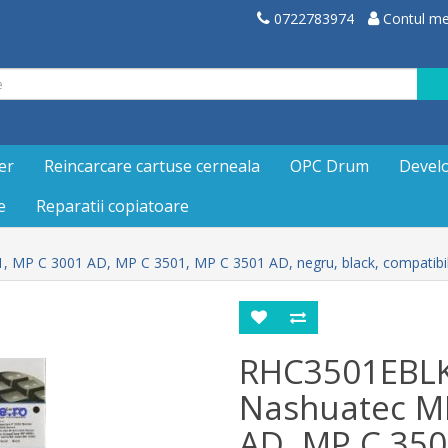
0722783974
Contul m
er
Reincarcare cartuse cerneala
OPC Drum
Devel
e
Reparatii copiatoare
MP C 3001 AD, MP C 3501, MP C 3501 AD, negru, black, compatibil
RHC3501EBLK
Nashuatec MP
AD, MP C 350