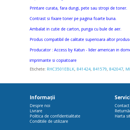
Printare curata, fara dungi, pete sau stropi de toner.
Contrast si fixare toner pe pagina foarte buna.
Ambalat in cutie de carton, punga cu bule de aer.
Produs compatibil de calitate superioara altor produse
Producator : Access by Katun - lider american in dom
imprimante si copiatoare
Etichete:
RHC3501EBLK
,
841424
,
841579
,
842047
,
MP
Informaţii
Servici
Despre noi
Contact
Livrare
Returnăr
Politica de confidentialitate
Harta sit
Conditiile de utilizare