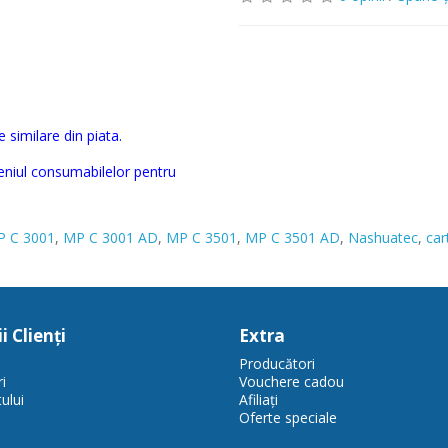
 similare din piata.
eniul consumabilelor pentru
 C 3001
,
MP C 3001 AD
,
MP C 3501
,
MP C 3501 AD
,
Nashuatec
,
car
i Clienţi
Extra
Producători
i
Vouchere cadou
ului
Afiliaţi
Oferte speciale