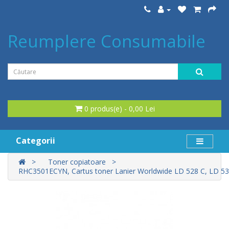
Reumplere Consumabile
0 produs(e) - 0,00 Lei
Categorii
Toner copiatoare
RHC3501ECYN, Cartus toner Lanier Worldwide LD 528 C, LD 533