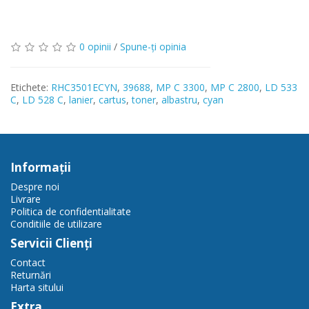
0 opinii
/
Spune-ţi opinia
Etichete:
RHC3501ECYN
,
39688
,
MP C 3300
,
MP C 2800
,
LD 533
C
,
LD 528 C
,
lanier
,
cartus
,
toner
,
albastru
,
cyan
Informaţii
Despre noi
Livrare
Politica de confidentialitate
Conditiile de utilizare
Servicii Clienţi
Contact
Returnări
Harta sitului
Extra