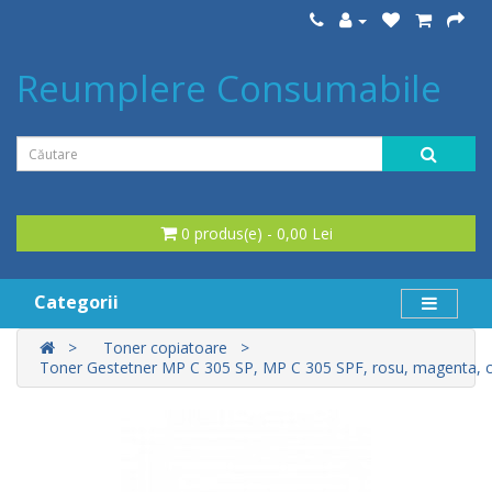
Reumplere Consumabile
0 produs(e) - 0,00 Lei
Categorii
Toner copiatoare
Toner Gestetner MP C 305 SP, MP C 305 SPF, rosu, magenta, 