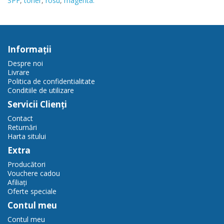
SPF
,
toner
,
rosu
,
magenta.
Informaţii
Despre noi
Livrare
Politica de confidentialitate
Conditiile de utilizare
Servicii Clienţi
Contact
Returnări
Harta sitului
Extra
Producători
Vouchere cadou
Afiliaţi
Oferte speciale
Contul meu
Contul meu