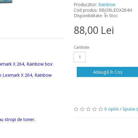
Producător:
Rainbow
Cod produs: RBORLEOX264H
Disponibilitate: În Stoc
88,00 Lei
Cantitate
exmark X 264, Rainbow box
Adaugă în Coş
m Lexmark X 264, Rainbow
0 opinii
/
Spune-ţ
au stropi de toner.