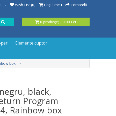
eu
Wish List (0)
Coşul meu
Comandă
0 produs(e) - 0,00 Lei
oper
Elemente cuptor
inbow box
negru, black,
Return Program
4, Rainbow box