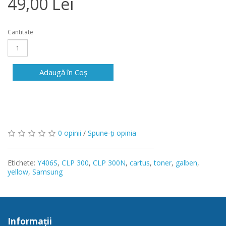
49,00 Lei
Cantitate
Adaugă în Coş
0 opinii
/
Spune-ţi opinia
Etichete:
Y406S
,
CLP 300
,
CLP 300N
,
cartus
,
toner
,
galben
,
yellow
,
Samsung
Informaţii