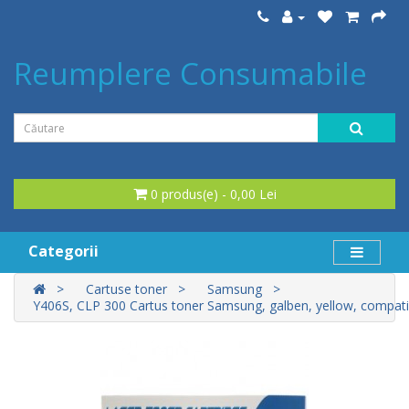
Reumplere Consumabile
0 produs(e) - 0,00 Lei
Categorii
Cartuse toner
Samsung
Y406S, CLP 300 Cartus toner Samsung, galben, yellow, compati