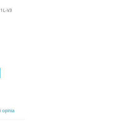
1L-V3
i opinia