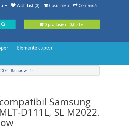
eu
Wish List (0)
Coşul meu
Comandă
0 produs(e) - 0,00 Lei
oper
Elemente cuptor
2070. Rainbow
 compatibil Samsung
MLT-D111L, SL M2022.
bow