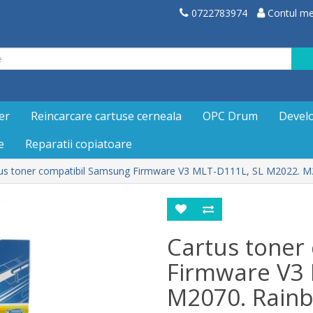
0722783974
Contul m
er
Reincarcare cartuse cerneala
OPC Drum
Devel
e
Reparatii copiatoare
us toner compatibil Samsung Firmware V3 MLT-D111L, SL M2022. M
Cartus toner
Firmware V3 
M2070. Rain