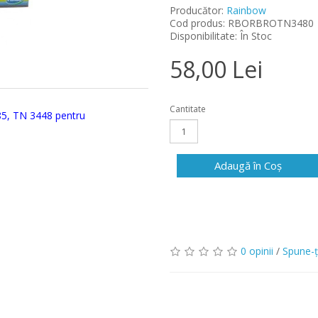
Producător:
Rainbow
Cod produs: RBORBROTN3480
Disponibilitate: În Stoc
58,00 Lei
Cantitate
85, TN 3448 pentru
Adaugă în Coş
0 opinii
/
Spune-ţ