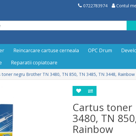
0722783974
Contul m
er
Reincarcare cartuse cerneala
OPC Drum
Devel
e
Reparatii copiatoare
s toner negru Brother TN 3480, TN 850, TN 3485, TN 3448, Rainbow
Cartus toner
3480, TN 850
Rainbow