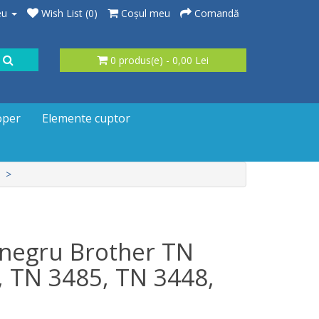
eu
Wish List (0)
Coşul meu
Comandă
0 produs(e) - 0,00 Lei
oper
Elemente cuptor
 negru Brother TN
, TN 3485, TN 3448,