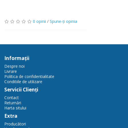
0 opinii
/
Spune-ţi opinia
Informaţii
Despre noi
Livrare
Politica de confidentialitate
Conditiile de utilizare
Servicii Clienţi
Contact
Returnări
Harta sitului
Extra
Producători