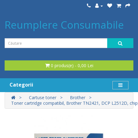
Reumplere Consumabile
0 produs(e) - 0,00 Lei
Categorii
Cartuse toner
Brother
Toner cartridge compatibil, Brother TN2421, DCP L2512D, chi