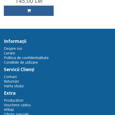
145,00 Lei
Informaţii
Despre noi
Livrare
Politica de confidentialitate
Conditiile de utilizare
Servicii Clienţi
Contact
Returnări
Harta sitului
Extra
Producători
Vouchere cadou
Afiliaţi
Oferte speciale