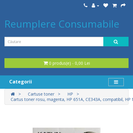
Reumplere Consumabile
0 produs(e) - 0,00 Lei
Categorii
Cartuse toner
HP
Cartus toner rosu, magenta, HP 651A, CE343A, compatibil, H