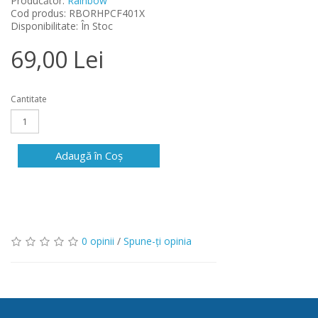
Producător:
Rainbow
Cod produs: RBORHPCF401X
Disponibilitate: În Stoc
69,00 Lei
Cantitate
Adaugă în Coş
0 opinii
/
Spune-ţi opinia