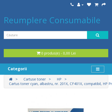
Reumplere Consumabile
0 produs(e) - 0,00 Lei
Categorii
Cartuse toner
HP
Cartus toner cyan, albastru, nr. 201X, CF401X, compatibil, HP