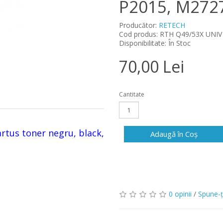
P2015, M272
Producător:
RETECH
Cod produs: RTH Q49/53X UNIV
Disponibilitate: În Stoc
70,00 Lei
Cantitate
tus toner negru, black,
Adaugă în Coş
0 opinii
/
Spune-ţ