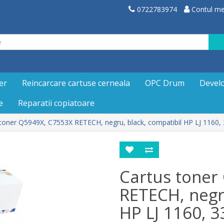
0722783974
Contul m
er
Reincarcare cartuse cerneala
OPC Drum
Devel
e
Reparatii copiatoare
 toner Q5949X, C7553X RETECH, negru, black, compatibil HP LJ 1160
Cartus toner
RETECH, negr
HP LJ 1160, 3