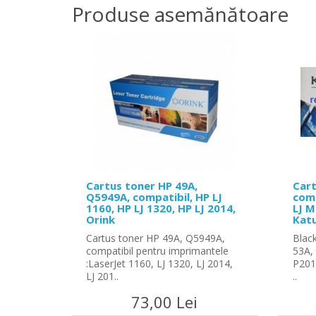
Produse asemănătoare
Cartus toner HP 49A,
Cart
Q5949A, compatibil, HP LJ
comp
1160, HP LJ 1320, HP LJ 2014,
LJ M
Orink
Katu
Cartus toner HP 49A, Q5949A,
Blac
compatibil pentru imprimantele
53A,
:LaserJet 1160, LJ 1320, LJ 2014,
P201
LJ 201..
..
73,00 Lei