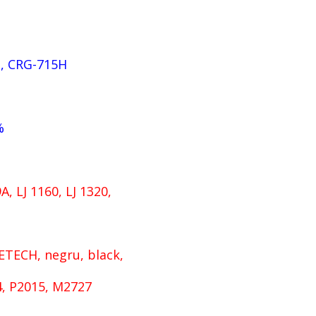
, CRG-715H
%
, LJ 1160, LJ 1320,
ETECH, negru, black,
4, P2015, M2727