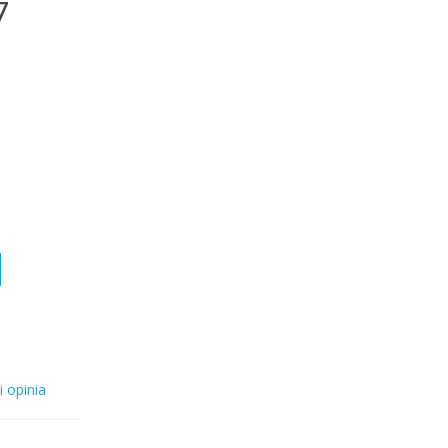
7
i opinia