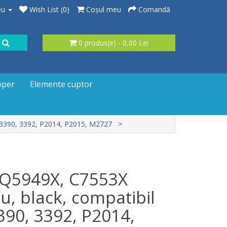
eu
Wish List (0)
Coşul meu
Comandă
0 produs(e) - 0,00 Lei
oper
Elemente cuptor
, 3390, 3392, P2014, P2015, M2727
 Q5949X, C7553X
u, black, compatibil
390, 3392, P2014,