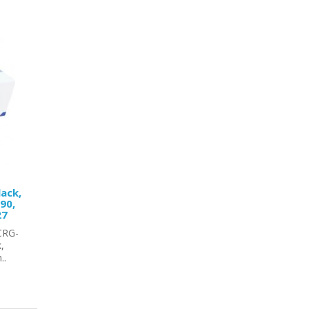
ack,
90,
27
CRG-
,
..