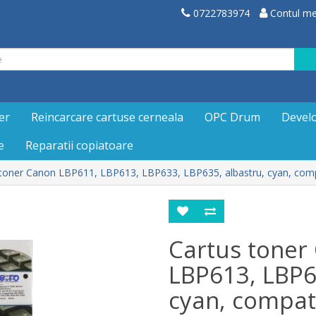
0722783974
Contul m
er
Reincarcare cartuse cerneala
OPC Drum
Devel
e
Reparatii copiatoare
toner Canon LBP611, LBP613, LBP633, LBP635, albastru, cyan, compa
Cartus toner
LBP613, LBP6
cyan, compati