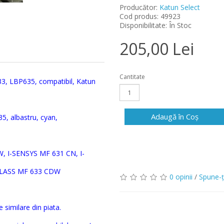
Producător:
Katun Select
Cod produs: 49923
Disponibilitate: În Stoc
205,00 Lei
Cantitate
33, LBP635
, compatibil, Katun
Adaugă în Coş
35,
albastru, cyan
,
, I-SENSYS MF 631 CN, I-
CLASS MF 633 CDW
0 opinii
/
Spune-ţ
 similare din piata.