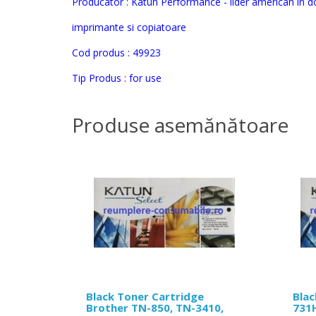
Producator : Katun Performance - lider american in 
imprimante si copiatoare
Cod produs :
49923
Tip Produs : for use
Produse asemănătoare
Black Toner Cartridge
Blac
Brother TN-850, TN-3410,
731