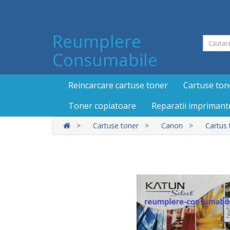
Reumplere
Consumabile
Reincarcare cartuse toner
Cartuse ton
Toner copiatoare
Reparatii imprimant
Cartuse toner
Canon
Cartus 