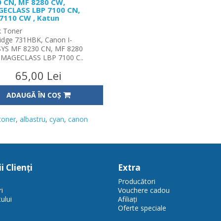
 CN, MF 8280 CW,
GECLASS LBP 7100 CN,
7110 CW , Katun
k Toner
ridge 731HBK, Canon I-
YS MF 8230 CN, MF 8280
IMAGECLASS LBP 7100 C..
65,00 Lei
ADAUGĂ ÎN COŞ
toner
,
albastru
,
cyan
,
canon
i Clienţi
Extra
Producători
i
Vouchere cadou
ului
Afiliaţi
Oferte speciale