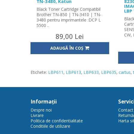
TN-3480, Katun
8230
IMA
Black Toner Cartridge Compatibil
LBP 
Brother TN-850 | TN-3410 | TN-
Blac
3480 pentru imprimantele :DCP L
Cart
5500 ..
SENS
89,00 Lei
CW, 
ADAUGĂ ÎN COŞ
Etichete:
LBP611
,
LBP613
,
LBP633
,
LBP635
,
cartus
,
Informaţii
Servici
Despre noi
Contact
Livrare
Returnăr
Politica de confidentialitate
Harta sit
Conditiile de utilizare