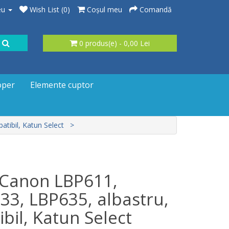
eu
Wish List (0)
Coşul meu
Comandă
0 produs(e) - 0,00 Lei
oper
Elemente cuptor
tibil, Katun Select
 Canon LBP611,
33, LBP635, albastru,
bil, Katun Select