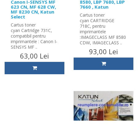
Canon I-SENSYS MF
8580, LBP 7680, LBP
623 CN, MF 628 CW,
7660 , Katun
MF 8230 CN, Katun
Cartus toner
Select
cyan CARTRIDGE
Cartus toner
718C, pentru
cyan Cartridge 731C,
imprimantele
compatibil pentru
:IMAGECLASS MF 8580
imprimantele : Canon I-
CDW, IMAGECLASS ..
SENSYS MF ..
93,00 Lei
63,00 Lei