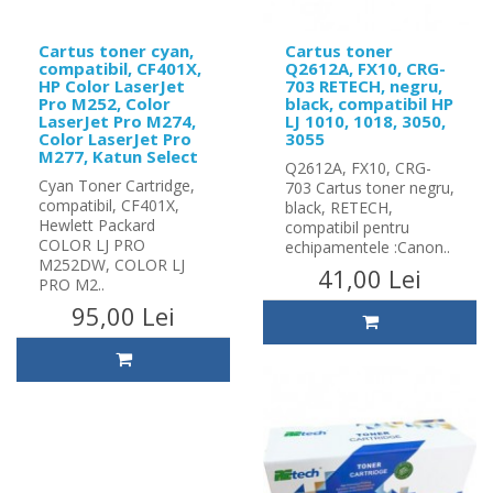
Cartus toner cyan,
Cartus toner
compatibil, CF401X,
Q2612A, FX10, CRG-
HP Color LaserJet
703 RETECH, negru,
Pro M252, Color
black, compatibil HP
LaserJet Pro M274,
LJ 1010, 1018, 3050,
Color LaserJet Pro
3055
M277, Katun Select
Q2612A, FX10, CRG-
Cyan Toner Cartridge,
703 Cartus toner negru,
compatibil, CF401X,
black, RETECH,
Hewlett Packard
compatibil pentru
COLOR LJ PRO
echipamentele :Canon..
M252DW, COLOR LJ
41,00 Lei
PRO M2..
95,00 Lei