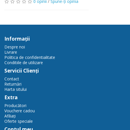
0 opinii
/
Spune-ţi opinia
Informaţii
Despre noi
Livrare
Politica de confidentialitate
Conditiile de utilizare
Servicii Clienţi
Contact
Returnări
Harta sitului
Extra
Producători
Vouchere cadou
Afiliaţi
Oferte speciale
Contul meu