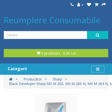
Reumplere Consumabile
0 produs(e) - 0,00 Lei
Categorii
Producător
Sharp
Black Developer Sharp MX M 260, MX M 260 N, MX M 264 N, 