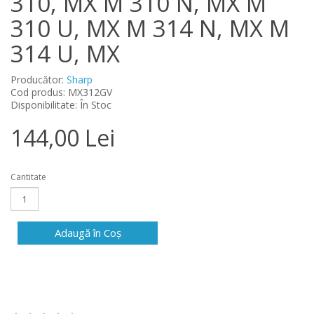
310, MX M 310 N, MX M
310 U, MX M 314 N, MX M
314 U, MX
Producător:
Sharp
Cod produs: MX312GV
Disponibilitate: În Stoc
144,00 Lei
Cantitate
Adaugă în Coş