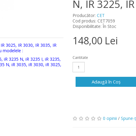
N, IR 3225, I
Producător:
CET
Cod produs: CET7059
Disponibilitate: În Stoc
148,00 Lei
R 3025, IR 3030, IR 3035, IR
u modelele :
Cantitate
5, iR 3235 N, iR 3235 I, iR 3235,
35 N, iR 3035, iR 3030, iR 3025,
Adaugă în Coş
0 opinii
/
Spune-ţ