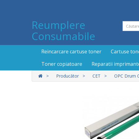
Reumplere
Consumabile
Reincarcare cartuse toner
Cartuse ton
Toner copiatoare
Reparatii imprimant
Producător
CET
OPC Drum Can