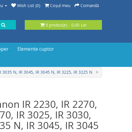
eu
Wish List (0)
Coşul meu
Comandă
0 produs(e) - 0,00 Lei
oper
Elemente cuptor
R 3035 N, IR 3045, IR 3045 N, IR 3225, IR 3225 N
on IR 2230, IR 2270,
70, IR 3025, IR 3030,
035 N, IR 3045, IR 3045