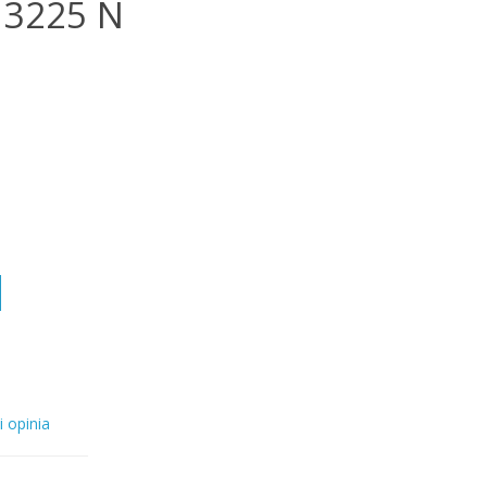
R 3225 N
i opinia