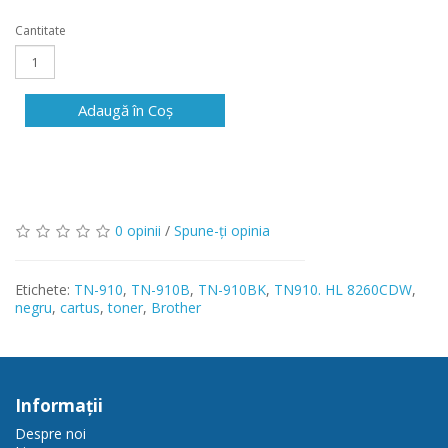
Cantitate
Adaugă în Coş
0 opinii
/
Spune-ţi opinia
Etichete:
TN-910
,
TN-910B
,
TN-910BK
,
TN910. HL 8260CDW
,
negru
,
cartus
,
toner
,
Brother
Informaţii
Despre noi