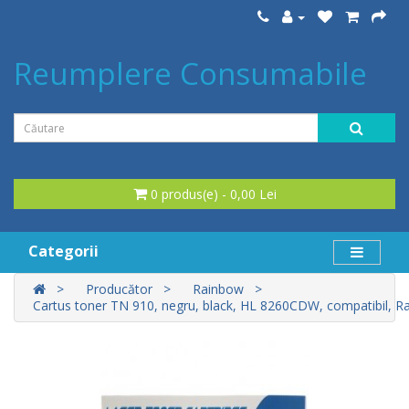
Reumplere Consumabile
0 produs(e) - 0,00 Lei
Categorii
Producător
Rainbow
Cartus toner TN 910, negru, black, HL 8260CDW, compatibil, 