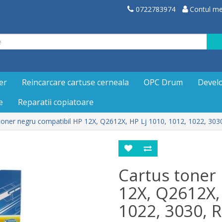
0722783974
Contul m
er
Reincarcare cartuse cerneala
OPC Drum
Devel
e
Reparatii copiatoare
toner negru compatibil HP 12X, Q2612X, HP Lj 1010, 1012, 1022, 30
Cartus toner
12X, Q2612X, 
1022, 3030, 