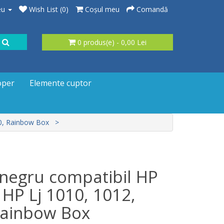
eu
Wish List (0)
Coşul meu
Comandă
0 produs(e) - 0,00 Lei
oper
Elemente cuptor
30, Rainbow Box
 negru compatibil HP
HP Lj 1010, 1012,
Rainbow Box