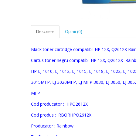
Descriere
Opinii (0)
Black toner cartridge
compatibil HP 12X, Q2612X
Rai
C
artus toner negru compatibil
HP 12X, Q2612X
Rain
HP
LJ 1010, LJ 1012, LJ 1015, LJ 1018, LJ 1022, LJ 10
3015MFP, LJ 3020MFP, LJ MFP 3030, LJ 3050, LJ 3052
MFP
Cod producator :
HPO2612X
Cod produs :
RBORHPO2612X
Producator : Rainbow