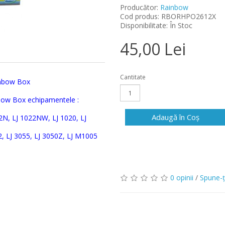
Producător:
Rainbow
Cod produs: RBORHPO2612X
Disponibilitate: În Stoc
45,00 Lei
Cantitate
nbow Box
bow Box echipamentele :
Adaugă în Coş
22N, LJ 1022NW, LJ 1020, LJ
, LJ 3055, LJ 3050Z, LJ M1005
0 opinii
/
Spune-ţ