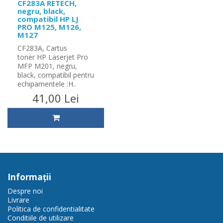
CF283A RETECH,
negru, black,
compatibil HP LJ
PRO M125, M126,
M127
CF283A, Cartus
toner HP Laserjet Pro
MFP M201, negru,
black, compatibil pentru
echipamentele :H..
41,00 Lei
Informaţii
Despre noi
Livrare
Politica de confidentialitate
Conditiile de utilizare