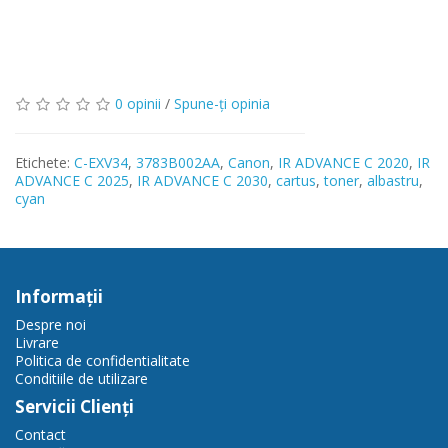
0 opinii
/
Spune-ţi opinia
Etichete:
C-EXV34
,
3783B002AA
,
Canon
,
IR ADVANCE C 2020
,
IR
ADVANCE C 2025
,
IR ADVANCE C 2030
,
cartus
,
toner
,
albastru
,
cyan
Informaţii
Despre noi
Livrare
Politica de confidentialitate
Conditiile de utilizare
Servicii Clienţi
Contact