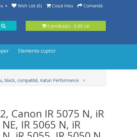
eu
Wish List (0)
Coşul meu
Comandă
0 produs(e) - 0,00 Lei
oper
Elemente cuptor
ru, black, compatibil, Katun Performance
2, Canon IR 5075 N, iR
 NE, IR 5065 N, iR
 N, iR 5055, IR 5050 N,