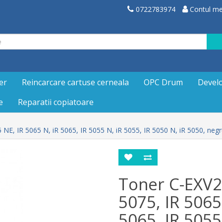
0722783974
Contul m
er
Reincarcare cartuse cerneala
OPC Drum
Devel
e
Reparatii copiatoare
NE, IR 5065 N, iR 5065, IR 5055 N, iR 5055, IR 5050 N, iR 5050, neg
Toner C-EXV2
5075, IR 5065
5065, IR 5055