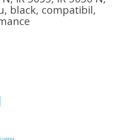
u, black, compatibil,
rmance
i opinia