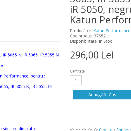
iR 5050, negr
Katun Perfo
Producător:
Katun Performance
Cod produs: 37652
Disponibilitate: În Stoc
296,00 Lei
, IR 5065 N, iR 5065, IR 5055 N,
ce
Cantitate
un Performance, pentru :
5065, IR 5055 N, iR 5055, IR
Adaugă în Coş
 similare din piata.
0 opinii
/
Spune-ţ