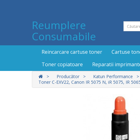
Reumplere
Consumabile
Reincarcare cartuse toner
Cartuse ton
Toner copiatoare
Reparatii imprimant
Producător
Katun Performance
Toner C-EXV22, Canon IR 5075 N, iR 5075, IR 5065 