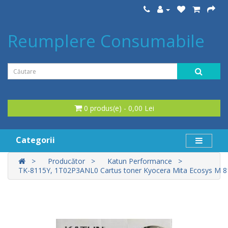
Reumplere Consumabile
0 produs(e) - 0,00 Lei
Categorii
Producător
Katun Performance
TK-8115Y, 1T02P3ANL0 Cartus toner Kyocera Mita Ecosys M 81