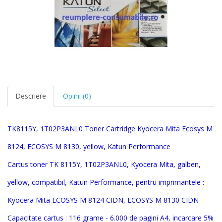
Descriere
Opinii (0)
TK8115Y, 1T02P3ANL0
Toner Car
tridge
Kyocera
Mita
Ecosys
M
8124, ECOSYS M 8130
, yellow,
Katun Performance
Cartus toner
TK 8115Y, 1T02P3ANL0
,
Kyocera Mita
,
galben,
yellow
, compatibil, Katun Performance, pentru imprimantele :
Kyocera Mita
ECOSYS M 8124 CIDN, ECOSYS M 8130 CIDN
Capacitate cartus : 116 grame - 6.000 de pagini A4, incarcare 5%