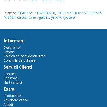
Etichete:
TK-8115Y
,
1T02P3ANL0
,
TK8115Y
,
TK 8115Y
,
ECOSYS
M 8124
,
cartus
,
toner
,
galben
,
yellow
,
kyocera
Informaţii
Despre noi
Livrare
Politica de confidentialitate
Conditiile de utilizare
Servicii Clienţi
Contact
Returnări
Harta sitului
Extra
Producători
Vouchere cadou
Afiliaţi