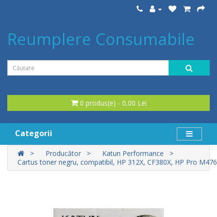
Reumplere Consumabile
0 produs(e) - 0,00 Lei
Categorii
Producător
Katun Performance
Cartus toner negru, compatibil, HP 312X, CF380X, HP Pro 