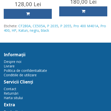
180,00 Lei
128,00 Lei
Etichete:
CF280A
,
CE505A
,
P 2035
,
P 2055
,
Pro 400 M401A
,
Pro
400
,
HP
,
Katun
,
negru
,
black
Informaţii
Despre noi
Livrare
Politica de confidentialitate
Conditiile de utilizare
Servicii Clienţi
Contact
Returnări
Harta sitului
Extra