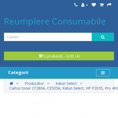
Reumplere Consumabile
0 produs(e) - 0,00 Lei
Categorii
Producător
Katun Select
Cartus toner CF280A, CE505A, Katun Select, HP P2035, Pro 400,