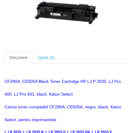
Descriere
Opinii (0)
CF280A, CE505A Black Toner Cartridge HP LJ P 2035, LJ Pro
400, LJ Pro 401, black, Katun Select
Cartus toner compatibil CF280A, CE505A
, negru, black, Katun
Select, pentru imprimantele :
LJ P 2035, LJ P 2035 N, LJ P 2055 D, LJ P 2055 DN, LJ P 2055 X,