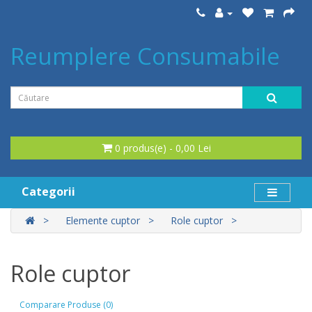
Reumplere Consumabile
0 produs(e) - 0,00 Lei
Categorii
Elemente cuptor
Role cuptor
Role cuptor
Comparare Produse (0)