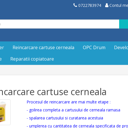
0722783974
Contul m
er
Reincarcare cartuse cerneala
OPC Drum
Devel
e
Reparatii copiatoare
ncarcare cartuse cerneala
Procesul de reincarcare are mai multe etape :
- golirea completa a cartusului de cerneala ramasa
- spalarea cartusului si curatarea acestuia
- umplerea cu cantitatea de cerneala specificata de pro