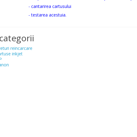
- cantarirea cartusului
- testarea acestuia.
categorii
eturi reincarcare
rtuse inkjet
P
anon