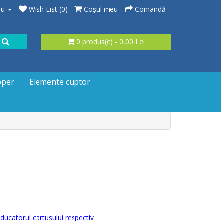
eu
Wish List (0)
Coşul meu
Comandă
0 produs(e) - 0,00 Lei
oper
Elemente cuptor
ducatorul cartusului respectiv